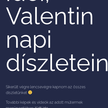
Valentin
napi
díszletei
Sikerült végre lencsevégre kapnom az összes
díszletünket
További képek és videók az adott műtermek