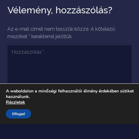
Vélemény, hozzászólás?
Az e-mail címet nem tesszük közzé.
A kötelező
mezőket
*
karakterrel jelöltük
A weboldalon a minőségi felhasználói élmény érdekében sütiket
használunk.
Részletek
Elfogad
A nevem, e-mail címem, és weboldalcímem
mentése a böngészőben a következő