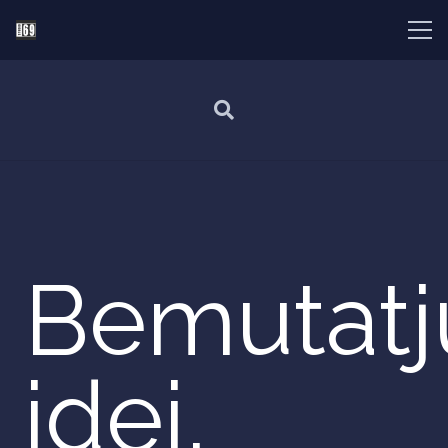
Bemutatj
idei,