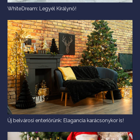
WhiteDream: Legyél Királynő!
Új belvárosi enteriőrünk: Elagancia karácsonykor is!