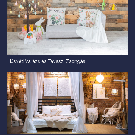
Húsvéti Varázs és Tavaszi Zsongás