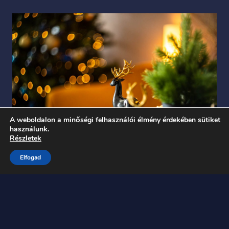
A weboldalon a minőségi felhasználói élmény érdekében sütiket
használunk.
Részletek
Elfogad
Megnyitjuk a karácsonyi szezon! :)
1
2
3
4
…
6