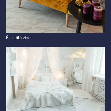
Év indító vibe!