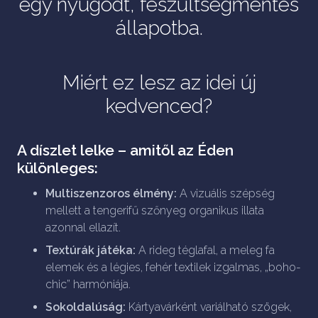
egy nyugodt, feszültségmentes
állapotba.
Miért ez lesz az idei új
kedvenced?
A díszlet lelke – amitől az Éden
különleges:
Multiszenzoros élmény:
A vizuális szépség
mellett a tengerifű szőnyeg organikus illata
azonnal ellazít.
Textúrák játéka:
A rideg téglafal, a meleg fa
elemek és a légies, fehér textilek izgalmas, „boho-
chic” harmóniája.
Sokoldalúság:
Kártyavárként variálható szögek,