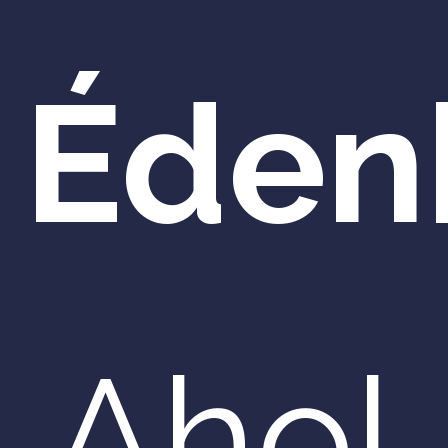
Éden
Ahol