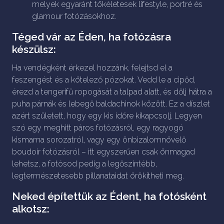
melyek egyaránt tökéletesek lifestyle, portré és
glamour fotózásokhoz.
Téged vár az Éden, ha fotózásra
készülsz:
Ha vendégként érkezel hozzánk, felejtsd el a
feszengést és a kötelező pózokat. Vedd le a cipőd,
érezd a tengerifű ropogását a talpad alatt, és dőlj hátra a
puha párnák és lebegő baldachinok között. Ez a díszlet
azért született, hogy egy kis időre kikapcsolj. Legyen
szó egy meghitt páros fotózásról, egy ragyogó
kismama sorozatról, vagy egy önbizalomnövelő
boudoir fotózásról – itt egyszerűen csak önmagad
lehetsz, a fotósod pedig a legőszintébb,
legtermészetesebb pillanataidat örökítheti meg.
Neked építettük az Édent, ha fotósként
alkotsz: