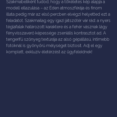
Szakmabeliként tudod, hogy a tökéletes kép alapja a
modell ellazulása – az Éden atmoszférája és finom
illata pedig már az első percben elvégzi helyetted ezt a
feladatot. Szakmailag egy igazi játszótér vár rád: a nyers
téglafalak határozott karaktere és a fehér vásznak lágy
fényvisszaverő képessége zseniális kontrasztot ad. A
tengerifű szőnyeg textúrája az alsó gépállású, intimebb
fotóknál is gyönyörű mélységet biztosít. Adj el egy
komplett, exkluzív életérzést az ügyfeleidnek!