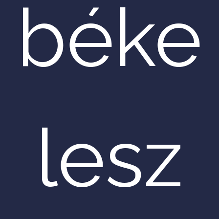
béke
lesz