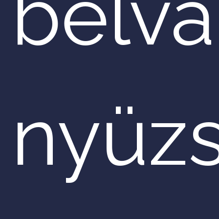
belvá
nyüz