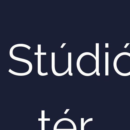
Stúdi
tér