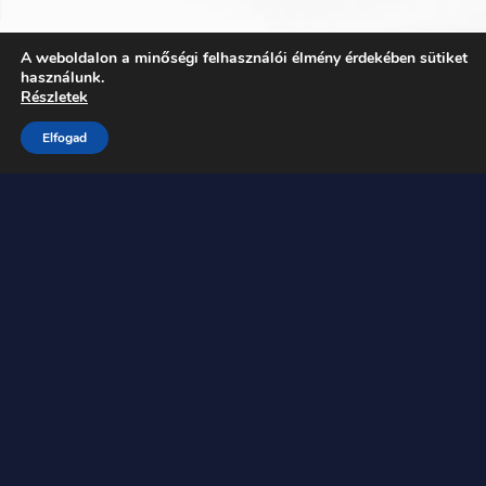
A weboldalon a minőségi felhasználói élmény érdekében sütiket
ajánlj
használunk.
Részletek
Elfogad
Belvárosi műtermünket az indusztriális stílus és a
letisztult elegancia ihlette.
Akár videós, akár fotós ötletedet valósítanád mág,