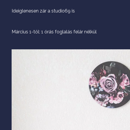
Ideiglenesen zár a studio69 is
Március 1-től: 1 órás foglalás felár nélkül