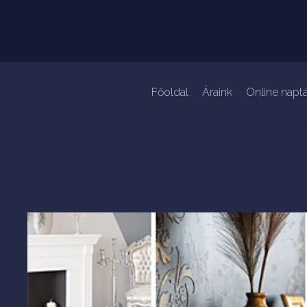
Főoldal
Áraink
Online naptá