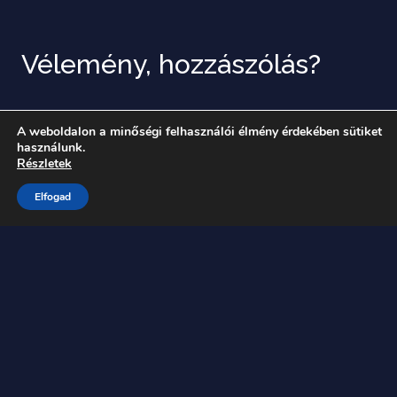
Vélemény, hozzászólás?
Az e-mail címet nem tesszük közzé.
A kötelező
A weboldalon a minőségi felhasználói élmény érdekében sütiket
mezőket
*
karakterrel jelöltük
használunk.
Részletek
Elfogad