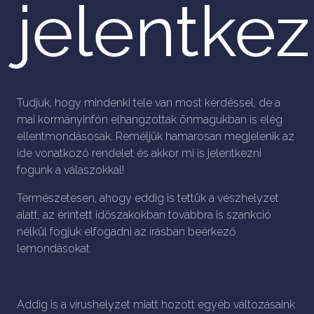
jelentke
Tudjuk, hogy mindenki tele van most kérdéssel, de a
mai kormányinfón elhangzottak önmagukban is elég
ellentmondásosak. Reméljük hamarosan megjelenik az
ide vonatkozó rendelet és akkor mi is jelentkezni
fogunk a válaszokkal!
Természetesen, ahogy eddig is tettük a vészhelyzet
alatt, az érintett időszakokban továbbra is szankció
nélkül fogjuk elfogadni az írásban beérkező
lemondásokat.
Addig is a vírushelyzet miatt hozott egyéb változásaink