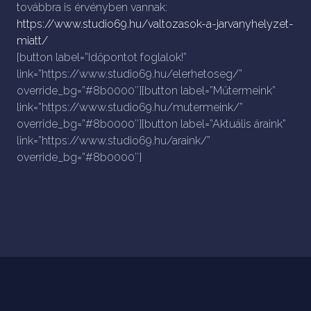
továbbra is érvényben vannak:
https://www.studio69.hu/valtozasok-a-jarvanyhelyzet-
miatt/
[button label=”Időpontot foglalok!”
link=”https://www.studio69.hu/elerhetoseg/”
override_bg=”#8b0000″][button label=”Műtermeink”
link=”https://www.studio69.hu/mutermeink/”
override_bg=”#8b0000″][button label=”Aktuális áraink”
link=”https://www.studio69.hu/araink/”
override_bg=”#8b0000″]