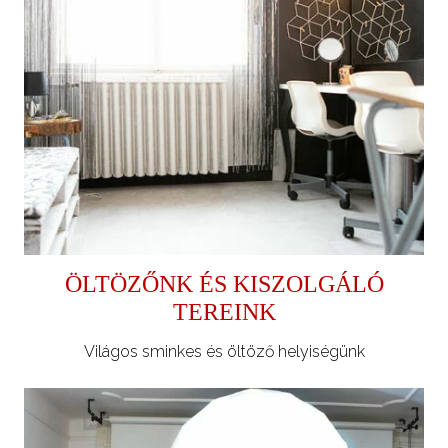
ÖLTÖZŐNK ÉS KISZOLGÁLÓ
TEREINK
Világos sminkes és öltöző helyiségünk