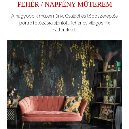
FEHÉR / NAPFÉNY MŰTEREM
A nagyobbik műtermünk. Családi és többszereplős
portré fotózásra ajánlott, fehér és világos, fix
hátterekkel.