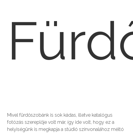
Fürd
Mivel fürdőszobánk is sok kádas, illetve katalógus
fotózás szereplője volt már, így ide volt, hogy ez a
helyiségünk is megkapja a stúdió színvonalához méltó