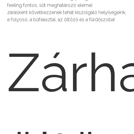
feeling fontos, sőt meghatározó elemei:
zárásként következzenek tehát kiszolgáló helyiségeink,
a folyosó, a büféasztal, az öltöző és a fürdőszoba!
Zárh