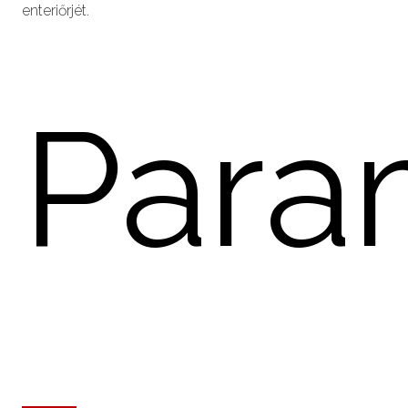
enteriőrjét.
Para