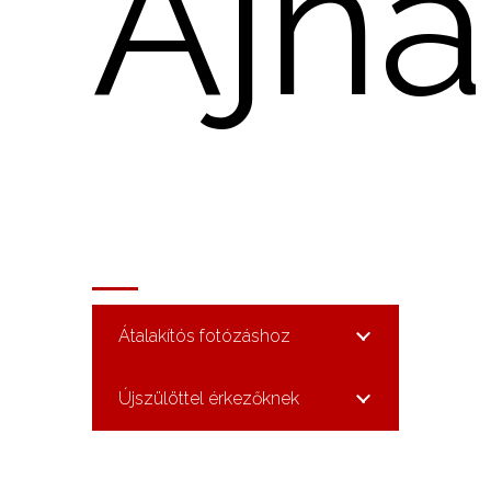
Ajná
Átalakítós fotózáshoz
Újszülöttel érkezőknek