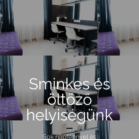
Sminkes és
öltöző
helyiségünk
Sok napfénnyel és