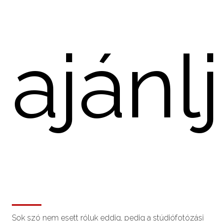
ajánl
Sok szó nem esett róluk eddig, pedig a stúdiófotózási