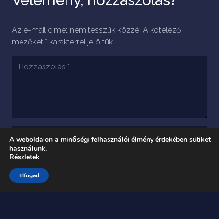
Vélemény, hozzászólás?
Az e-mail címet nem tesszük közzé.
A kötelező
mezőket
*
karakterrel jelöltük
A weboldalon a minőségi felhasználói élmény érdekében sütiket
használunk.
Részletek
Elfogad
A nevem, e-mail címem, és weboldalcímem
mentése a böngészőben a következő
hozzászólásomhoz.