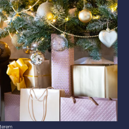
űterem