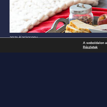
2021 Karácsony
A weboldalon a
Részletek