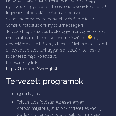
Belvárosi helyszínünk hivatalos leleplezése, egy
nyíltnappal egybekötött fotós rendezvény keretében!
Ingyenes fotóoktatás, előadás, meghívott
sztárvendégek, nyeremény játék és finom falatok
várnak új fotóstúdiónk nyitó ünnepségén!
Tervezett regisztrációs felület egyenlőre egyéb építési
munkálatok miatt lehet sosenem készül el…
így
egyenlőre az itt a FB-on „ott leszek” kattintással tudod
a helyedet biztosítani, ugyanis a létszám sajnos 50
főben lesz majd korlátozva!
FB esemény link:
https://fb.me/e/4VreAgKXL
Tervezett programok:
13:00
Nyitás
Folyamatos fotózás: Az eseményen
kipróbálhatjátok új stúdiónk háttereit és vadi új
Godox szettünket, ebben segítségünkre lesz