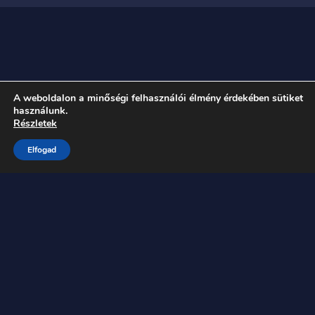
A weboldalon a minőségi felhasználói élmény érdekében sütiket
használunk.
Részletek
Vélemény, hozzászólás?
Elfogad
Az e-mail címet nem tesszük közzé.
A kötelező
mezőket
*
karakterrel jelöltük