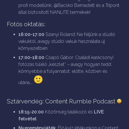
profi modellünk, @Bacskó Bernadett és a Tripont
által biztosított NANLITE termékek!
Fotós oktatás:
16:00-17:00
Szanyi Roland: Ne féljünk a stúdió
vakuktól, avagy stúdió vakuk használata új
környezetben
17:00-18:00
Csapó Gábor: Családi karácsonyi
fotózás túlélő „készlet” – avagy hogyan tedd
könnyebbé a folyamatot: előtte, közben és
utána….
Sztárvendég: Content Rumble Podcast
18:15-20:00
Közönség találkozó és
LIVE
felvétel
Nyereményjáték
: Élő kvíz játékunkon a Content