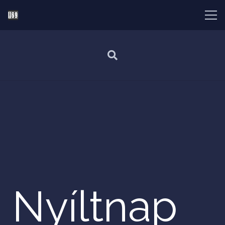
Nyíltnap