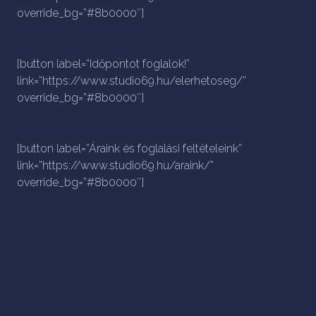
override_bg=”#8b0000″]
[button label=”Időpontot foglalok!”
link=”https://www.studio69.hu/elerhetoseg/”
override_bg=”#8b0000″]
[button label=”Áraink és foglalási feltételeink”
link=”https://www.studio69.hu/araink/”
override_bg=”#8b0000″]