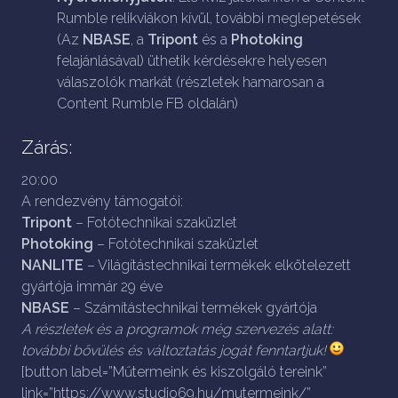
Rumble relikviákon kívül, további meglepetések
(Az
NBASE
, a
Tripont
és a
Photoking
felajánlásával) üthetik kérdésekre helyesen
válaszolók markát (részletek hamarosan a
Content Rumble FB oldalán)
Zárás:
20:00
A rendezvény támogatói:
Tripont
– Fotótechnikai szaküzlet
Photoking
– Fotótechnikai szaküzlet
NANLITE
– Világítástechnikai termékek elkötelezett
gyártója immár 29 éve
NBASE
– Számítástechnikai termékek gyártója
A részletek és a programok még szervezés alatt:
további bővülés és változtatás jogát fenntartjuk!
[button label=”Műtermeink és kiszolgáló tereink”
link=”https://www.studio69.hu/mutermeink/”