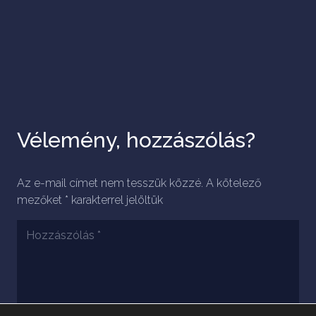
Vélemény, hozzászólás?
Az e-mail címet nem tesszük közzé.
A kötelező
mezőket
*
karakterrel jelöltük