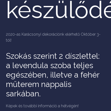
készülődé
2020-as Karácsonyi dekorációnk elérhető Október 3-
tól!
Szokás szerint 2 díszlettel:
a levendula szoba teljes
egészében, illetve a fehér
műterem nappalis
sarkában.
Képek és további információ a hétvégén!