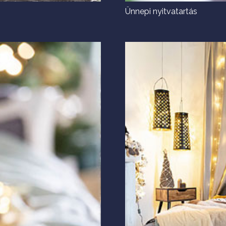
Ünnepi nyitvatartás