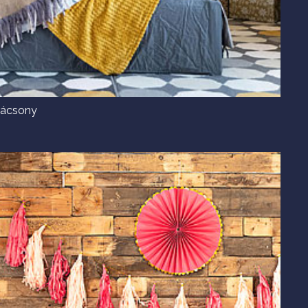
rácsony