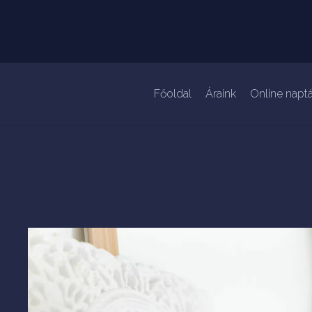
Főoldal
Áraink
Online naptá