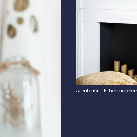
Új enteriőr a Fehér műter