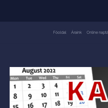
Főoldal
Áraink
Online naptá