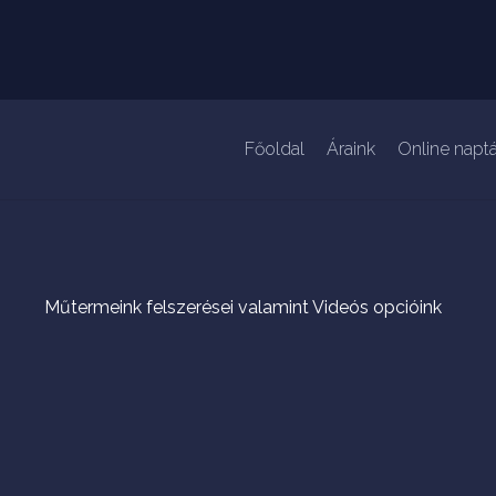
Főoldal
Áraink
Online naptá
Műtermeink felszerései valamint Videós opcióink