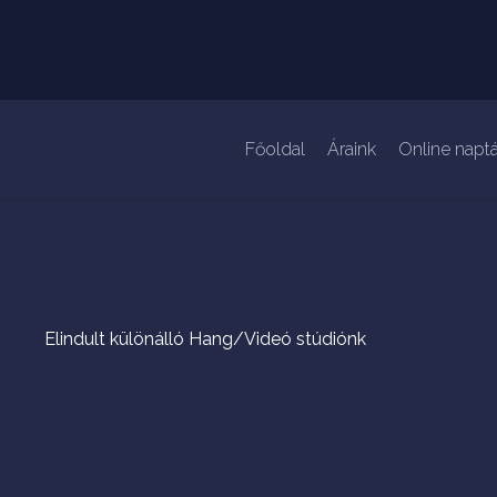
Főoldal
Áraink
Online naptá
Elindult különálló Hang/Videó stúdiónk