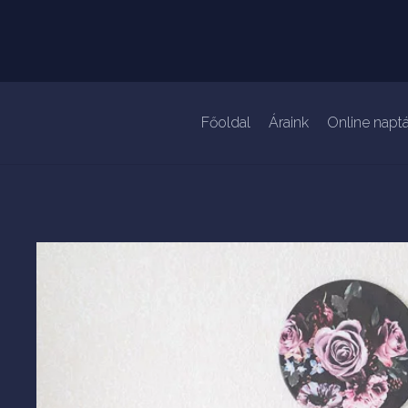
Főoldal
Áraink
Online naptá